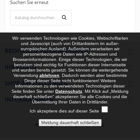
Suchen Sie erneut
Wir verwenden Technologien wie Cookies, Webschriftarten
und Javascript (auch von Drittanbietern im außer-
europäischen Ausland). Außerdem verarbeiten wir
RECHTLICHE INFORMATIONEN

personenbezogene Daten wie IP-Adressen und
Browserinformationen. Einige dieser Technologien, die wir
benutzen sind wichtig für Funktionen dieser Internetseite
IHR KONTO

und wurden bereits gesetzt. Sie können die weitergehende
Verwendung
ablehnen
.
Dadurch werden aber bestimmte
Dinge dieser Seite nicht funktionieren! Weitere
SHOP-EINSTELLUNGEN

Informationen zu den verwendeten Technologien dieser
Seite finden Sie unter
Datenschutz
. Mit Klick auf „Meldung
dauerhaft schließen“ akzeptieren Sie alle Cookies und die
INFORMATIONEN

Übermittlung Ihrer Daten in Drittländer.
Ich akzeptiere dies auf dieser Seite
Preisangaben inkl. gesetzl. MwSt.