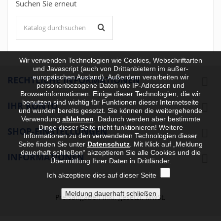
Suchen Sie erneut
Wir verwenden Technologien wie Cookies, Webschriftarten
und Javascript (auch von Drittanbietern im außer-
europäischen Ausland). Außerdem verarbeiten wir
RECHTLICHE INFORMATIONEN

personenbezogene Daten wie IP-Adressen und
Browserinformationen. Einige dieser Technologien, die wir
benutzen sind wichtig für Funktionen dieser Internetseite
IHR KONTO

und wurden bereits gesetzt. Sie können die weitergehende
Verwendung
ablehnen
.
Dadurch werden aber bestimmte
Dinge dieser Seite nicht funktionieren! Weitere
SHOP-EINSTELLUNGEN

Informationen zu den verwendeten Technologien dieser
Seite finden Sie unter
Datenschutz
. Mit Klick auf „Meldung
dauerhaft schließen“ akzeptieren Sie alle Cookies und die
INFORMATIONEN

Übermittlung Ihrer Daten in Drittländer.
Ich akzeptiere dies auf dieser Seite
Preisangaben inkl. gesetzl. MwSt.